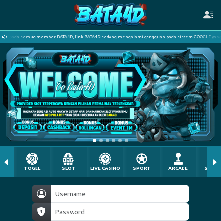
kepada semua member BATA4D, link BATA4D sedang mengalami gangguan pada sistem GOOGLE yang menga
TOGEL
SLOT
LIVE CASINO
SPORT
ARCADE
SABU