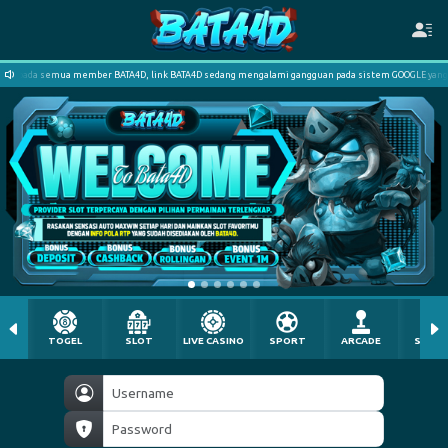
 kepada semua member BATA4D, link BATA4D sedang mengalami gangguan pada sistem GOOGLE yang meng
TOGEL
SLOT
LIVE CASINO
SPORT
ARCADE
SABU