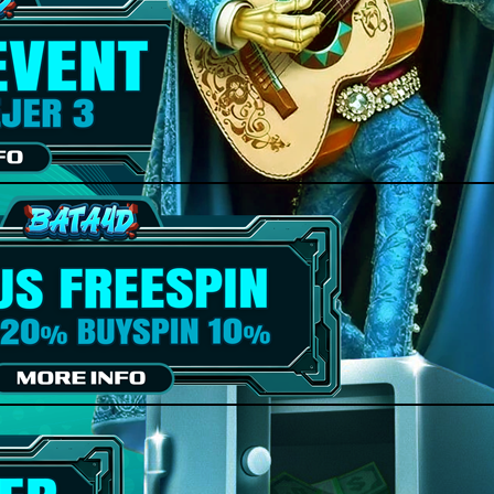
 5%
0 WIB )
an 10%
akukan Withdraw
uk ke akun anda
tanpa pemberitahuan
di ganggu gugat !
 BELUM DICLAIM. AKAN DI ANGGAP HANGUS JIKA
tal KOI JEJER yang anda dapatkan
an di reset pukul 00:02 setiap harinya
astag #KOIGATEBATA4D di group FB : BATA4D OFFICIAL
asi kecurangan dalam bentuk apapun tanpa toleransi !
di ganggu gugat !
tanpa pemberitahuan
 Pragmatic, Habanero, Joker, Spadegaming )
 BELUM DICLAIM. AKAN DI ANGGAP HANGUS JIKA
0 dan akan ditambahkan 20% dari total Jackpot