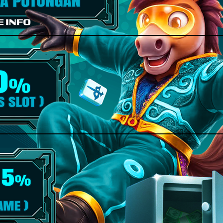
LAKU UNTUK BERMAIN TOGEL )
nt dan bonus lainnya
eposit pulsa yang langsung melakukan WD
asi kecurangan dalam bentuk apapun tanpa toleransi !
tanpa pemberitahuan
di ganggu gugat !
abila saldo sudah di mainkan maka bonus tidak dapat di
ainnya
asi kecurangan dalam bentuk apapun tanpa toleransi !