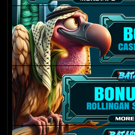
- Syarat dan Ketentuan dapat berubah sewaktu waktu 
Bonus Deposit 5% Setiap Hari ( BERLAKU UNTUK SE
- Keputusan dari pihak BATA4D mutlak dan tidak dapat 
- Bonus DEPOSIT HARIAN wajib claim lewat WA/LIVECHAT
proses
- Minimal deposit untuk bonus Rp.25.000,-
- Maksimal bonus yang diberikan Rp.100.000,-
- Syarat melakukan withdraw adalah 3X TO Bettingan
- Bonus hanya berlaku untuk permainan slot dan temba
- Pihak BATA4D akan memblokir akun anda jika terindik
- Syarat dan Ketentuan dapat berubah sewaktu waktu 
BONUS CASHBACK SETIAP MINGGU ( minimal kekalahan
- Bonus Cashback hanya untuk permainan Slot , Casino, 
- Bonus diberikan setiap hari senin ( Paling lambat puku
- Dapat di tarik langsung bagi member yang ingin mel
- Bonus cashback ini tidak perlu di claim langsung mas
- Syarat dan Ketentuan dapat berubah sewaktu waktu 
- Keputusan dari pihak BATA4D mutlak dan tidak dapat 
Berikut rincian cashback yang akan dibagikan :
BONUS ROLLINGAN SETIAP HARI Minimal TO 100.000r
- 50.000 - 5.000.000 / minggu akan mendapatkan 2%